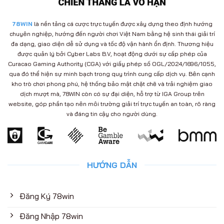
78WIN
là nền tảng cá cược trực tuyến được xây dựng theo định hướng
chuyên nghiệp, hướng đến người chơi Việt Nam bằng hệ sinh thái giải trí
đa dạng, giao diện dễ sử dụng và tốc độ vận hành ổn định. Thương hiệu
được quản lý bởi Cyber Labs B.V, hoạt động dưới sự cấp phép của
Curacao Gaming Authority (CGA) với giấy phép số OGL/2024/1696/1055,
qua đó thể hiện sự minh bạch trong quy trình cung cấp dịch vụ. Bên cạnh
kho trò chơi phong phú, hệ thống bảo mật chặt chẽ và trải nghiệm giao
dịch mượt mà, 78WIN còn có sự đại diện, hỗ trợ từ IGA Group trên
website, góp phần tạo nên môi trường giải trí trực tuyến an toàn, rõ ràng
và đáng tin cậy cho người dùng.
HƯỚNG DẪN
Đăng Ký 78win
Đăng Nhập 78win