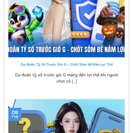
Dự Đoán Tỷ Số Trước Giờ G – Chốt Sớm Để Nắm Lợi Thế
Dự đoán tỷ số trước giờ G mang đến lợi thế khi người
chơi có [...]
08
Th5